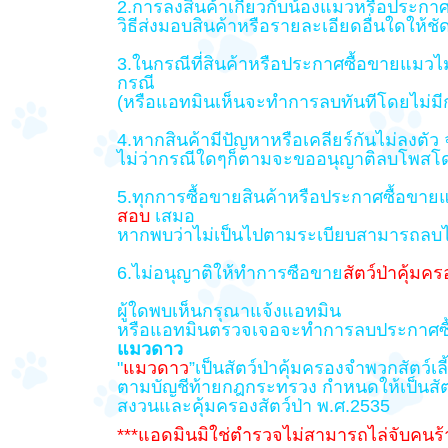
2.การลงสินค้าเกี่ยวกับน้องแมวหรือประก
วิธีส่งมอบสินค้าหรือรายละเอียดอื่นใดให้ชั
3.ในกรณีที่สินค้าหรือประกาศซื้อขายแมวไ
กรณี
(หรือแอทมินเห็นจะทำการลบทันทีโดยไม่มี
4.หากสินค้ามีปัญหาหรือเคลียร์กันไม่ลงตัว
ไม่ว่ากรณีใดๆก็ตามจะขออนุญาติลบโพสโดย
5.ทุกการซื้อขายสินค้าหรือประกาศซื้อขา
สอบ
เสมอ
หากพบว่าไม่เป็นไปตามระเบียบสามารถลบได
6.ไม่อนุญาติให้ทำการซือขาย
สัตว์ป่าคุ้มคร
ผู้ใดพบเห็นกรุณาแจ้งแอทมิน
หรือแอทมินตรวจเจอจะทำการลบประกาศซื้อข
แมวดาว
"
แมวดาว
”เป็นสัตว์ป่าคุ้มครองจำพวกสัตว์เล
ตามบัญชีท้ายกฎกระทรวง กำหนดให้เป็นสัตว์
สงวนและคุ้มครองสัตว์ป่า พ.ศ.2535
***แอดมินมิใช่ตำรวจไม่สามารถไล่จับคนร้า