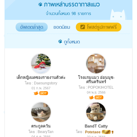
ภาพเหล่าบรรดาทาสแมว
จำนวนทั้งหมด
98
รายการ
อัพเดตล่าสุด
ยอดนิยม
โพสต์รูปภาพฟรี
ดูทั้งหมด
เด็กหญิงแดซองรายงานตัวค่ะ
โรงแรมแมว อ่อนนุช-
ศรีนครินทร์
โดย : Daesungstory
โดย : POPOKIHOTEL
01 ก.พ. 2567
04 พ.ย. 2566
ตระกูลควัน
BandT Catty
โดย : BearyTan
โดย :
Potetaee
04 ต.ค. 2566