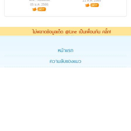
21 ต.ค. 2565
05 ม.ค. 2566
ไม่พลาดข้อมูลเด็ด @Line เป็นเพื่อนกัน คลิ๊ก!
หน้าแรก
ความลับของแมว
รูปทาสแมว
ตลาดนัดซื้อขายแมว
ศูนย์รวมโรงพยาบาลสัตว์และบริการ
ติดต่อเรา
แผนผังเว็บไซต์