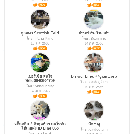
22 ก.ย. 2566
ลูกแมว Scottish Fold
บ้านฟาร์มกัวมาต้า
โดย : Pang Pang
โดย : Beammie
15 ส.ค. 2566
14 ก.ค. 2566
เปอร์เซีย สนใจ
bri wcf Line: @giantcorp
ทักId0640604759
โดย : catdogfarm
โดย : Announcing
10 ก.พ. 2566
14 เม.ย. 2566
สก็อตติช 2 ตัวสุดท้าย สนใจทัก
น้องบลู
ได้เลยค่ะ ID Line 063
โดย : catdogfarm
โดย : sudacat