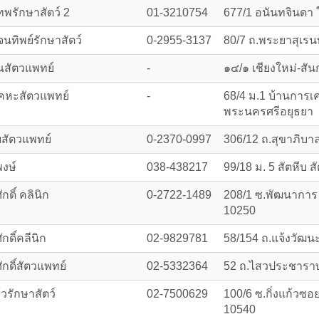
ทพรักษาสัตว์ 2
01-3210754
677/1 อนันทจินดา
นทิพย์รักษาสัตว์
0-2955-3137
80/7 ถ.พระยาสุเรน
ณสัตวแพทย์
-
๑๔/๑ เชียงใหม่-สัน
คหะสัตวแพทย์
-
68/4 ม.1 บ้านการ
พระนครศรีอยุธยา
ยสัตวแพทย์
0-2370-0997
306/12 ถ.สุขาภิบา
พงษ์
038-438217
99/18 ม. 5 สัตหีบ ส
ักดิ์ คลินิก
0-2722-1489
208/1 ซ.พัฒนาการ
10250
ักดิ์คลีนิก
02-9829781
58/154 ถ.แจ้งวัฒน
ศักดิ์สัตวแพทย์
02-5332364
52 ถ.ไสวประชาราษ
ก้วรักษาสัตว์
02-7500629
100/6 ซ.กิ่งแก้วซอ
10540