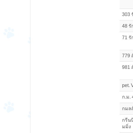
303 ร
48 รั
71 รัก
779 
981 
pet. 
ก.ม. 
กมลส
กรีนน
มมิ่ง